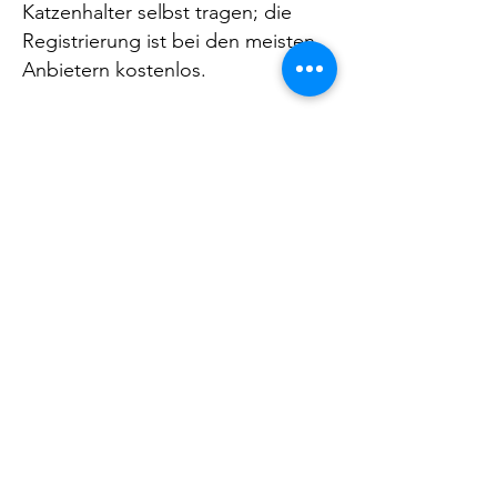
Katzenhalter selbst tragen; die
Registrierung ist bei den meisten
Anbietern kostenlos.
Für reine Wohnungskatzen gilt die
Verordnung nicht, aber eine
Kennzeichnung und Registrierung
empfehlen wir auch für sie, falls sie
doch einmal entwischen sollten.